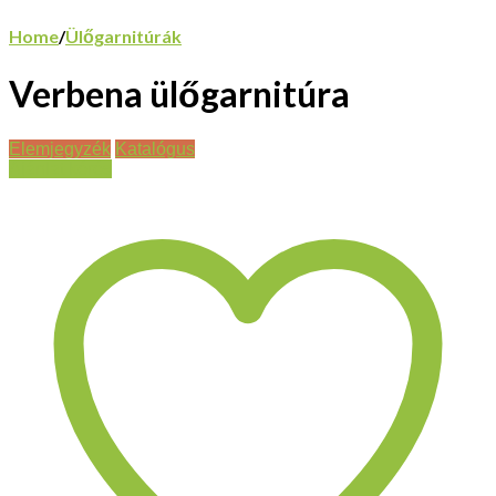
Home
/
Ülőgarnitúrák
Verbena ülőgarnitúra
Elemjegyzék
Katalógus
Ajánlat kérés