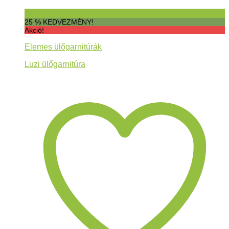
Gyorsnézet
25 % KEDVEZMÉNY!
Akció!
Elemes ülőgarnitúrák
Luzi ülőgarnitúra