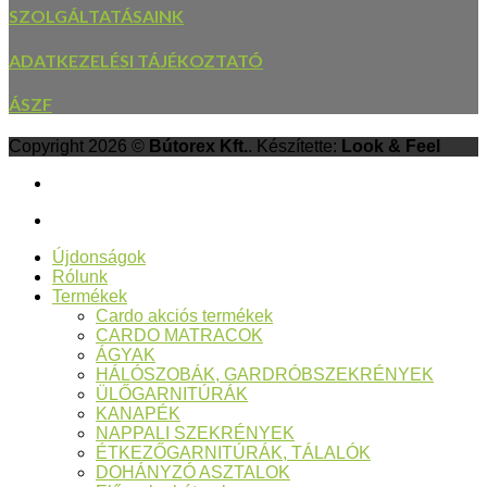
SZOLGÁLTATÁSAINK
ADATKEZELÉSI TÁJÉKOZTATÓ
ÁSZF
Copyright 2026 ©
Bútorex Kft.
. Készítette:
Look & Feel
Újdonságok
Rólunk
Termékek
Cardo akciós termékek
CARDO MATRACOK
ÁGYAK
HÁLÓSZOBÁK, GARDRÓBSZEKRÉNYEK
ÜLŐGARNITÚRÁK
KANAPÉK
NAPPALI SZEKRÉNYEK
ÉTKEZŐGARNITÚRÁK, TÁLALÓK
DOHÁNYZÓ ASZTALOK