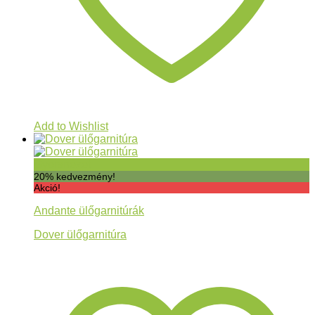
Add to Wishlist
Gyorsnézet
20% kedvezmény!
Akció!
Andante ülőgarnitúrák
Dover ülőgarnitúra