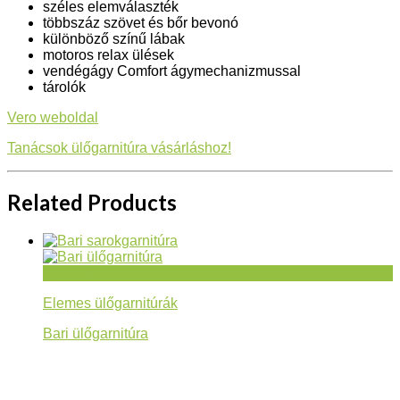
széles elemválaszték
többszáz szövet és bőr bevonó
különböző színű lábak
motoros relax ülések
vendégágy Comfort ágymechanizmussal
tárolók
Vero weboldal
Tanácsok ülőgarnitúra vásárláshoz!
Related Products
Gyorsnézet
Elemes ülőgarnitúrák
Bari ülőgarnitúra