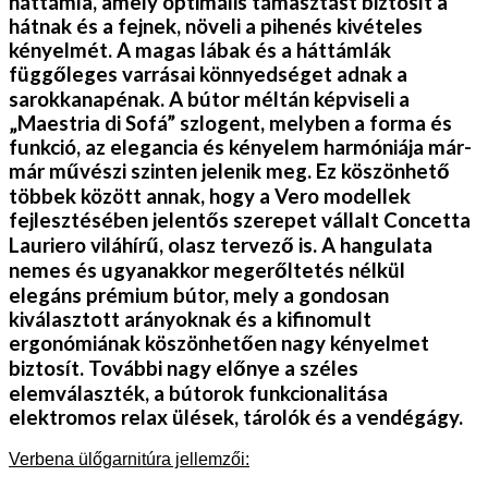
háttámla, amely optimális támasztást biztosít a
hátnak és a fejnek, növeli a pihenés kivételes
kényelmét. A magas lábak és a háttámlák
függőleges varrásai könnyedséget adnak a
sarokkanapénak. A bútor méltán képviseli a
„Maestria di Sofá” szlogent, melyben a forma és
funkció, az elegancia és kényelem harmóniája már-
már művészi szinten jelenik meg. Ez köszönhető
többek között annak, hogy a Vero modellek
fejlesztésében jelentős szerepet vállalt Concetta
Lauriero viláhírű, olasz tervező is. A hangulata
nemes és ugyanakkor megerőltetés nélkül
elegáns prémium bútor, mely a gondosan
kiválasztott arányoknak és a kifinomult
ergonómiának köszönhetően nagy kényelmet
biztosít. További nagy előnye a széles
elemválaszték, a bútorok funkcionalitása
elektromos relax ülések, tárolók és a vendégágy.
Verbena ülőgarnitúra jellemzői: