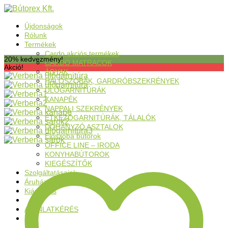
Újdonságok
Rólunk
Termékek
Cardo akciós termékek
20% kedvezmény!
CARDO MATRACOK
Akció!
ÁGYAK
HÁLÓSZOBÁK, GARDRÓBSZEKRÉNYEK
ÜLŐGARNITÚRÁK
KANAPÉK
NAPPALI SZEKRÉNYEK
ÉTKEZŐGARNITÚRÁK, TÁLALÓK
DOHÁNYZÓ ASZTALOK
Előszoba bútorok
OFFICE LINE – IRODA
KONYHABÚTOROK
KIEGÉSZÍTŐK
Szolgáltatásaink
Áruházak
Kiárusítás
AJÁNLATKÉRÉS