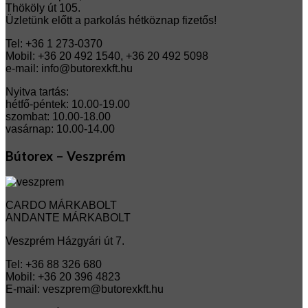
Thököly út 105.
Üzletünk előtt a parkolás hétköznap fizetős!
Tel: +36 1 273-0370
Mobil: +36 20 492 1540, +36 20 492 5098
e-mail: info@butorexkft.hu
Nyitva tartás:
hétfő-péntek: 10.00-19.00
szombat: 10.00-18.00
vasárnap: 10.00-14.00
Bútorex – Veszprém
CARDO MÁRKABOLT
ANDANTE MÁRKABOLT
Veszprém Házgyári út 7.
Tel: +36 88 326 680
Mobil: +36 20 396 4823
E-mail: veszprem@butorexkft.hu