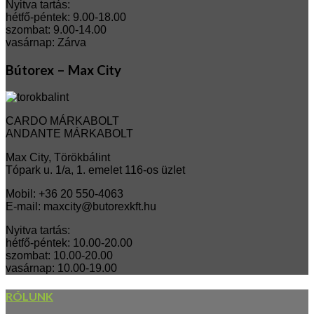
Nyitva tartás:
hétfő-péntek: 9.00-18.00
szombat: 9.00-14.00
vasárnap: Zárva
Bútorex – Max City
CARDO MÁRKABOLT
ANDANTE MÁRKABOLT
Max City, Törökbálint
Tópark u. 1/a, 1. emelet 116-os üzlet
Mobil: +36 20 550-4063
E-mail: maxcity@butorexkft.hu
Nyitva tartás:
hétfő-péntek: 10.00-20.00
szombat: 10.00-20.00
vasárnap: 10.00-19.00
RÓLUNK