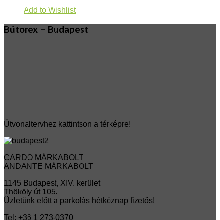
Add to Wishlist
Bútorex – Budapest
Útvonaltervhez kattintson a térképre!
CARDO MÁRKABOLT
ANDANTE MÁRKABOLT
1145 Budapest, XIV. kerület
Thököly út 105.
Üzletünk előtt a parkolás hétköznap fizetős!
Tel: +36 1 273-0370