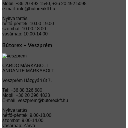
Mobil: +36 20 492 1540, +36 20 492 5098
e-mail: info@butorexkft.hu
Nyitva tartás:
hétfő-péntek: 10.00-19.00
szombat: 10.00-18.00
vasárnap: 10.00-14.00
Bútorex – Veszprém
CARDO MÁRKABOLT
ANDANTE MÁRKABOLT
Veszprém Házgyári út 7.
Tel: +36 88 326 680
Mobil: +36 20 396 4823
E-mail: veszprem@butorexkft.hu
Nyitva tartás:
hétfő-péntek: 9.00-18.00
szombat: 9.00-14.00
vasárnap: Zárva