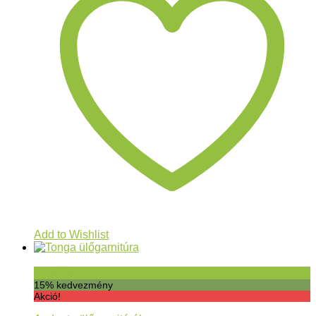
Add to Wishlist
Gyorsnézet
15% kedvezmény
Akció!