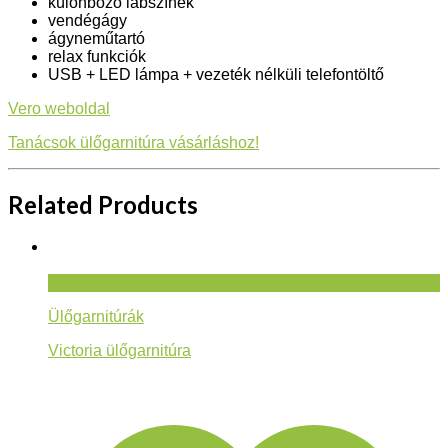
különböző lábszínek
vendégágy
ágyneműtartó
relax funkciók
USB + LED lámpa + vezeték nélküli telefontöltő
Vero weboldal
Tanácsok ülőgarnitúra vásárláshoz!
Related Products
Gyorsnézet
Ülőgarnitúrák
Victoria ülőgarnitúra