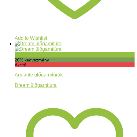
Add to Wishlist
Gyorsnézet
20% kedvezmény
Akció!
Andante ülőgarnitúrák
Dream ülőgarnitúra