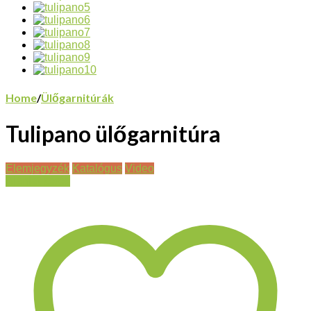
Home
/
Ülőgarnitúrák
Tulipano ülőgarnitúra
Elemjegyzék
Katalógus
Video
Ajánlat kérés