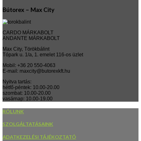
Bútorex – Max City
CARDO MÁRKABOLT
ANDANTE MÁRKABOLT
Max City, Törökbálint
Tópark u. 1/a, 1. emelet 116-os üzlet
Mobil: +36 20 550-4063
E-mail: maxcity@butorexkft.hu
Nyitva tartás:
hétfő-péntek: 10.00-20.00
szombat: 10.00-20.00
vasárnap: 10.00-19.00
RÓLUNK
SZOLGÁLTATÁSAINK
ADATKEZELÉSI TÁJÉKOZTATÓ