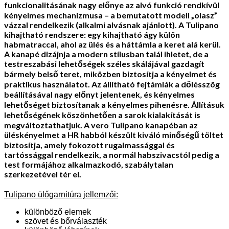
funkcionalitásának nagy előnye az alvó funkció rendkívül
kényelmes mechanizmusa – a bemutatott modell „olasz”
vázzal rendelkezik (alkalmi alvásnak ajánlott). A Tulipano
kihajtható rendszere: egy kihajtható ágy külön
habmatraccal, ahol az ülés és a háttámla a keret alá kerül.
A kanapé dizájnja a modern stílusban talál ihletet, de a
testreszabási lehetőségek széles skálájával gazdagít
bármely belső teret, miközben biztosítja a kényelmet és
praktikus használatot. Az állítható fejtámlák a dőlésszög
beállításával nagy előnyt jelentenek, és kényelmes
lehetőséget biztosítanak a kényelmes pihenésre. Állításuk
lehetőségének köszönhetően a sarok kialakítását is
megváltoztathatjuk. A vero Tulipano kanapéban az
üléskényelmet a HR habból készült kiváló minőségű töltet
biztosítja, amely fokozott rugalmassággal és
tartóssággal rendelkezik, a normál habszivacstól pedig a
test formájához alkalmazkodó, szabálytalan
szerkezetével tér el.
Tulipano ülőgarnitúra jellemzői:
különböző elemek
szövet és bőrválaszték