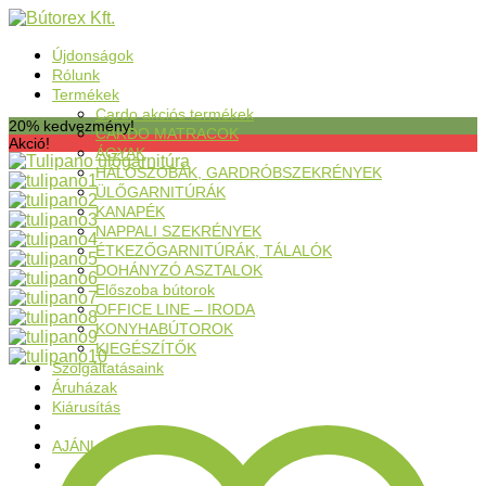
Újdonságok
Rólunk
Termékek
Cardo akciós termékek
20% kedvezmény!
CARDO MATRACOK
Akció!
ÁGYAK
HÁLÓSZOBÁK, GARDRÓBSZEKRÉNYEK
ÜLŐGARNITÚRÁK
KANAPÉK
NAPPALI SZEKRÉNYEK
ÉTKEZŐGARNITÚRÁK, TÁLALÓK
DOHÁNYZÓ ASZTALOK
Előszoba bútorok
OFFICE LINE – IRODA
KONYHABÚTOROK
KIEGÉSZÍTŐK
Szolgáltatásaink
Áruházak
Kiárusítás
AJÁNLATKÉRÉS