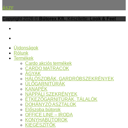
ÁSZF
Copyright 2026 ©
Bútorex Kft.
. Készítette:
Look & Feel
Újdonságok
Rólunk
Termékek
Cardo akciós termékek
CARDO MATRACOK
ÁGYAK
HÁLÓSZOBÁK, GARDRÓBSZEKRÉNYEK
ÜLŐGARNITÚRÁK
KANAPÉK
NAPPALI SZEKRÉNYEK
ÉTKEZŐGARNITÚRÁK, TÁLALÓK
DOHÁNYZÓ ASZTALOK
Előszoba bútorok
OFFICE LINE – IRODA
KONYHABÚTOROK
KIEGÉSZÍTŐK