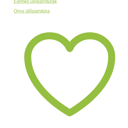
Elemes ülőgarnitúrák
Onyx ülőgarnitúra