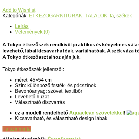
Add to Wishlist
Kategóriák:
ÉTKEZŐGARNITÚRÁK, TÁLALÓK
,
fa
,
székek
Leírás
Vélemények (0)
A Tokyo étkezőszék rendkívül praktikus és kényelmes válasz
levehető, lábai kicsavarhatóak, variálhatóak. A szék váz
A Tokyo étkezőasztalhoz ajánljuk.
Tokyo étkezőszék jellemzői:
méret: 45×54 cm
Szín: különböző festék- és pácszínek
Bevonóanyag: szövet, textilbőr
Levehető huzat
Választható díszvarrás
ez a modell rendelhető
Aquaclean szövetekkel
!
Kicsavarható, és választható design lábak
Fa színminta