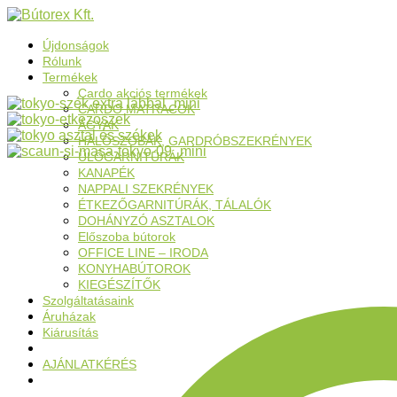
Újdonságok
Rólunk
Termékek
Cardo akciós termékek
CARDO MATRACOK
ÁGYAK
HÁLÓSZOBÁK, GARDRÓBSZEKRÉNYEK
ÜLŐGARNITÚRÁK
KANAPÉK
NAPPALI SZEKRÉNYEK
ÉTKEZŐGARNITÚRÁK, TÁLALÓK
DOHÁNYZÓ ASZTALOK
Előszoba bútorok
OFFICE LINE – IRODA
KONYHABÚTOROK
KIEGÉSZÍTŐK
Szolgáltatásaink
Áruházak
Kiárusítás
AJÁNLATKÉRÉS