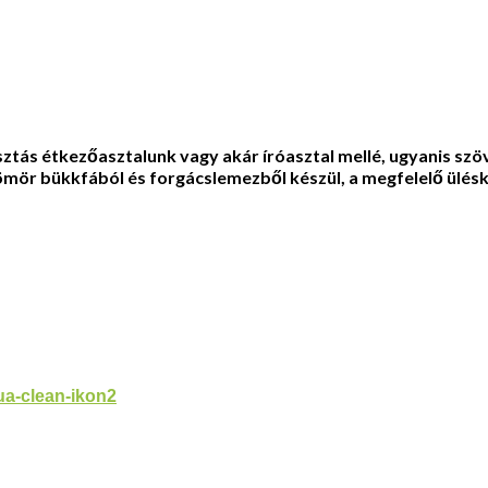
tás étkezőasztalunk vagy akár íróasztal mellé, ugyanis szövet
a tömör bükkfából és forgácslemezből készül, a megfelelő ü