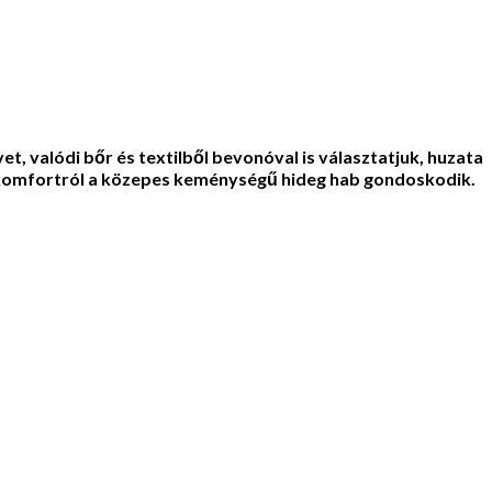
, valódi bőr és textilből bevonóval is választatjuk, huzata
léskomfortról a közepes keménységű hideg hab gondoskodik.