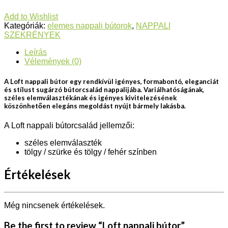
Add to Wishlist
Kategóriák:
elemes nappali bútorok
,
NAPPALI
SZEKRÉNYEK
Leírás
Vélemények (0)
A Loft nappali bútor egy rendkívül igényes, formabontó, eleganciát
és stílust sugárzó bútorcsalád nappalijába. Variálhatóságának,
széles elemválasztékának és igényes kivitelezésének
köszönhetően elegáns megoldást nyújt bármely lakásba.
A Loft nappali bútorcsalád jellemzői:
széles elemválaszték
tölgy / szürke és tölgy / fehér színben
Értékelések
Még nincsenek értékelések.
Be the first to review “Loft nappali bútor”