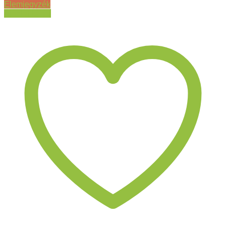
Elemjegyzék
Ajánlat kérés