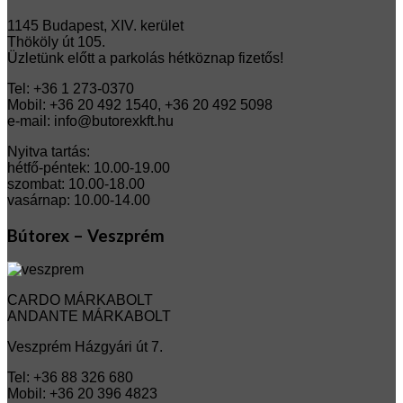
1145 Budapest, XIV. kerület
Thököly út 105.
Üzletünk előtt a parkolás hétköznap fizetős!
Tel: +36 1 273-0370
Mobil: +36 20 492 1540, +36 20 492 5098
e-mail: info@butorexkft.hu
Nyitva tartás:
hétfő-péntek: 10.00-19.00
szombat: 10.00-18.00
vasárnap: 10.00-14.00
Bútorex – Veszprém
CARDO MÁRKABOLT
ANDANTE MÁRKABOLT
Veszprém Házgyári út 7.
Tel: +36 88 326 680
Mobil: +36 20 396 4823