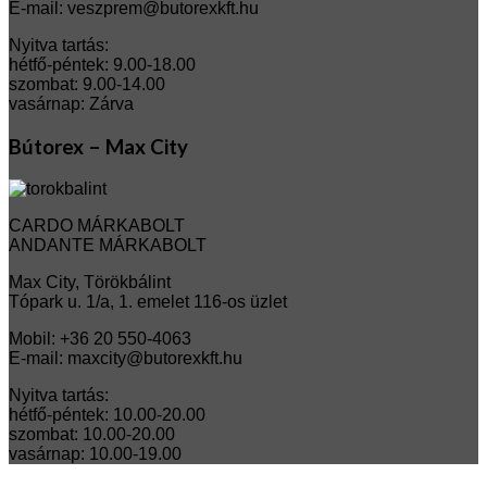
E-mail: veszprem@butorexkft.hu
Nyitva tartás:
hétfő-péntek: 9.00-18.00
szombat: 9.00-14.00
vasárnap: Zárva
Bútorex – Max City
CARDO MÁRKABOLT
ANDANTE MÁRKABOLT
Max City, Törökbálint
Tópark u. 1/a, 1. emelet 116-os üzlet
Mobil: +36 20 550-4063
E-mail: maxcity@butorexkft.hu
Nyitva tartás:
hétfő-péntek: 10.00-20.00
szombat: 10.00-20.00
vasárnap: 10.00-19.00