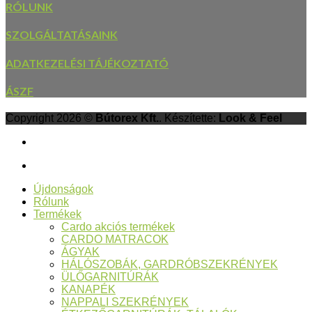
RÓLUNK
SZOLGÁLTATÁSAINK
ADATKEZELÉSI TÁJÉKOZTATÓ
ÁSZF
Copyright 2026 ©
Bútorex Kft.
. Készítette:
Look & Feel
Újdonságok
Rólunk
Termékek
Cardo akciós termékek
CARDO MATRACOK
ÁGYAK
HÁLÓSZOBÁK, GARDRÓBSZEKRÉNYEK
ÜLŐGARNITÚRÁK
KANAPÉK
NAPPALI SZEKRÉNYEK