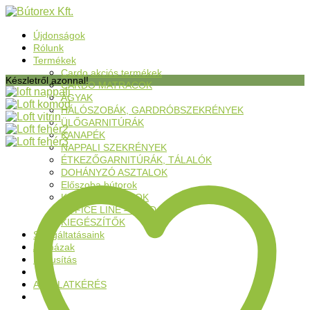
Újdonságok
Rólunk
Termékek
Cardo akciós termékek
Készletről azonnal!
CARDO MATRACOK
ÁGYAK
HÁLÓSZOBÁK, GARDRÓBSZEKRÉNYEK
ÜLŐGARNITÚRÁK
KANAPÉK
NAPPALI SZEKRÉNYEK
ÉTKEZŐGARNITÚRÁK, TÁLALÓK
DOHÁNYZÓ ASZTALOK
Előszoba bútorok
KONYHABÚTOROK
OFFICE LINE – IRODA
KIEGÉSZÍTŐK
Szolgáltatásaink
Áruházak
Kiárusítás
AJÁNLATKÉRÉS