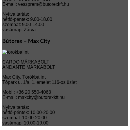
E-mail: veszprem@butorexkft.hu
Nyitva tartás:
hétfő-péntek: 9.00-18.00
szombat: 9.00-14.00
vasárnap: Zárva
Bútorex – Max City
CARDO MÁRKABOLT
ANDANTE MÁRKABOLT
Max City, Törökbálint
Tópark u. 1/a, 1. emelet 116-os üzlet
Mobil: +36 20 550-4063
E-mail: maxcity@butorexkft.hu
Nyitva tartás:
hétfő-péntek: 10.00-20.00
szombat: 10.00-20.00
vasárnap: 10.00-19.00