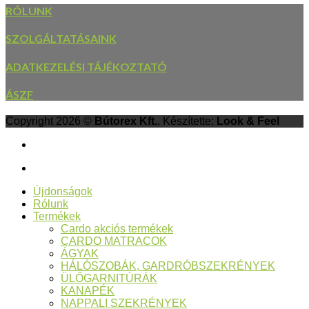
RÓLUNK
SZOLGÁLTATÁSAINK
ADATKEZELÉSI TÁJÉKOZTATÓ
ÁSZF
Copyright 2026 ©
Bútorex Kft.
. Készítette:
Look & Feel
Újdonságok
Rólunk
Termékek
Cardo akciós termékek
CARDO MATRACOK
ÁGYAK
HÁLÓSZOBÁK, GARDRÓBSZEKRÉNYEK
ÜLŐGARNITÚRÁK
KANAPÉK
NAPPALI SZEKRÉNYEK