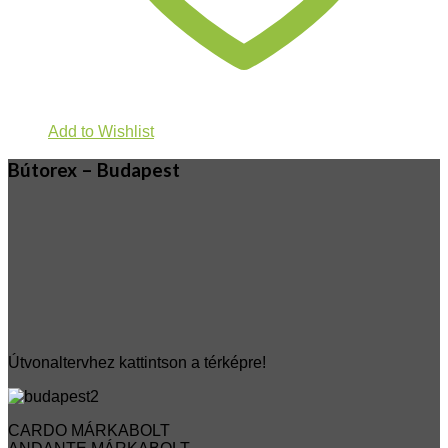
Add to Wishlist
Bútorex – Budapest
Útvonaltervhez kattintson a térképre!
CARDO MÁRKABOLT