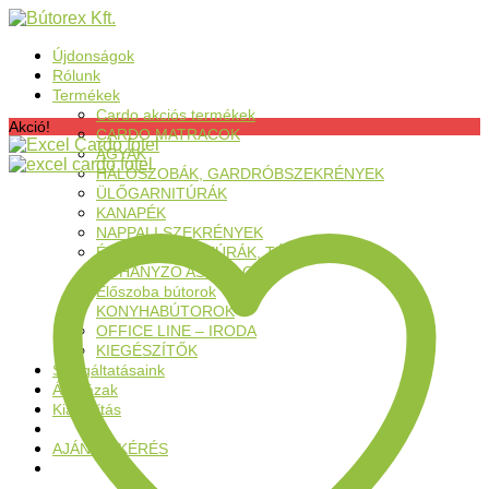
Újdonságok
Rólunk
Termékek
Cardo akciós termékek
Akció!
CARDO MATRACOK
ÁGYAK
HÁLÓSZOBÁK, GARDRÓBSZEKRÉNYEK
ÜLŐGARNITÚRÁK
KANAPÉK
NAPPALI SZEKRÉNYEK
ÉTKEZŐGARNITÚRÁK, TÁLALÓK
DOHÁNYZÓ ASZTALOK
Előszoba bútorok
KONYHABÚTOROK
OFFICE LINE – IRODA
KIEGÉSZÍTŐK
Szolgáltatásaink
Áruházak
Kiárusítás
AJÁNLATKÉRÉS