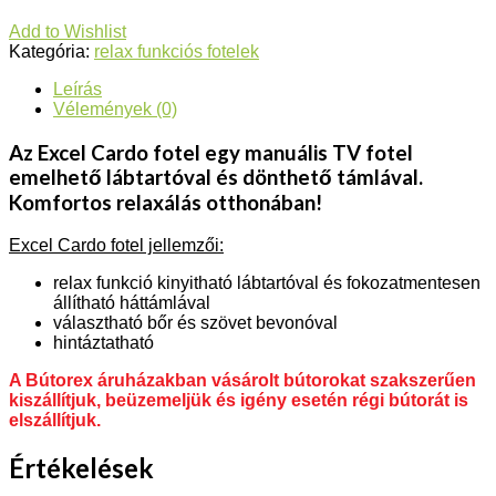
Add to Wishlist
Kategória:
relax funkciós fotelek
Leírás
Vélemények (0)
Az Excel Cardo fotel egy manuális TV fotel
emelhető lábtartóval és dönthető támlával.
Komfortos relaxálás otthonában!
Excel Cardo fotel jellemzői:
relax funkció kinyitható lábtartóval és fokozatmentesen
állítható háttámlával
választható bőr és szövet bevonóval
hintáztatható
A Bútorex áruházakban vásárolt bútorokat szakszerűen
kiszállítjuk, beüzemeljük és igény esetén régi bútorát is
elszállítjuk.
Értékelések