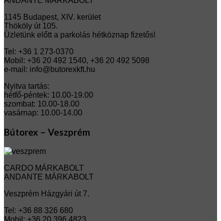
ANDANTE MÁRKABOLT
1145 Budapest, XIV. kerület
Thököly út 105.
Üzletünk előtt a parkolás hétköznap fizetős!
Tel: +36 1 273-0370
Mobil: +36 20 492 1540, +36 20 492 5098
e-mail: info@butorexkft.hu
Nyitva tartás:
hétfő-péntek: 10.00-19.00
szombat: 10.00-18.00
vasárnap: 10.00-14.00
Bútorex – Veszprém
CARDO MÁRKABOLT
ANDANTE MÁRKABOLT
Veszprém Házgyári út 7.
Tel: +36 88 326 680
Mobil: +36 20 396 4823